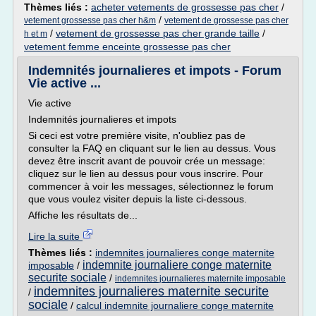
Thèmes liés :
acheter vetements de grossesse pas cher
/
/
vetement grossesse pas cher h&m
vetement de grossesse pas cher
/
vetement de grossesse pas cher grande taille
/
h et m
vetement femme enceinte grossesse pas cher
Indemnités journalieres et impots - Forum
Vie active ...
Vie active
Indemnités journalieres et impots
Si ceci est votre première visite, n'oubliez pas de
consulter la FAQ en cliquant sur le lien au dessus. Vous
devez être inscrit avant de pouvoir crée un message:
cliquez sur le lien au dessus pour vous inscrire. Pour
commencer à voir les messages, sélectionnez le forum
que vous voulez visiter depuis la liste ci-dessous.
Affiche les résultats de...
Lire la suite
Thèmes liés :
indemnites journalieres conge maternite
indemnite journaliere conge maternite
imposable
/
securite sociale
/
indemnites journalieres maternite imposable
indemnites journalieres maternite securite
/
sociale
/
calcul indemnite journaliere conge maternite