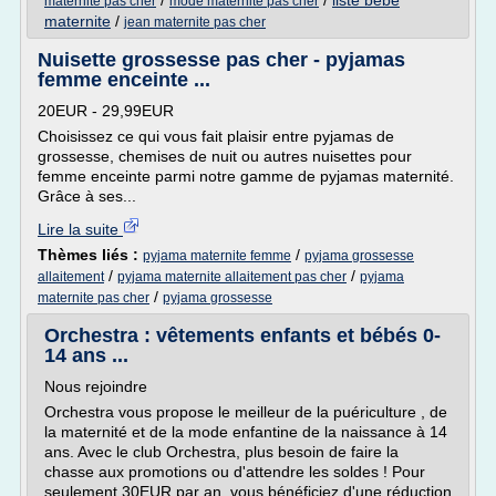
/
/
liste bebe
maternite pas cher
mode maternite pas cher
maternite
/
jean maternite pas cher
Nuisette grossesse pas cher - pyjamas
femme enceinte ...
20EUR - 29,99EUR
Choisissez ce qui vous fait plaisir entre pyjamas de
grossesse, chemises de nuit ou autres nuisettes pour
femme enceinte parmi notre gamme de pyjamas maternité.
Grâce à ses...
Lire la suite
Thèmes liés :
/
pyjama maternite femme
pyjama grossesse
/
/
allaitement
pyjama maternite allaitement pas cher
pyjama
/
maternite pas cher
pyjama grossesse
Orchestra : vêtements enfants et bébés 0-
14 ans ...
Nous rejoindre
Orchestra vous propose le meilleur de la puériculture , de
la maternité et de la mode enfantine de la naissance à 14
ans. Avec le club Orchestra, plus besoin de faire la
chasse aux promotions ou d'attendre les soldes ! Pour
seulement 30EUR par an, vous bénéficiez d'une réduction