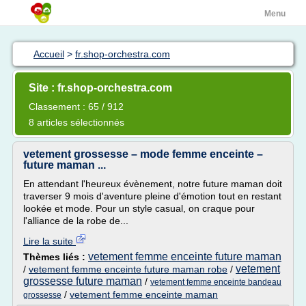
Menu
Accueil
>
fr.shop-orchestra.com
Site : fr.shop-orchestra.com
Classement : 65 / 912
8 articles sélectionnés
vetement grossesse – mode femme enceinte –
future maman ...
En attendant l'heureux évènement, notre future maman doit
traverser 9 mois d'aventure pleine d'émotion tout en restant
lookée et mode. Pour un style casual, on craque pour
l'alliance de la robe de...
Lire la suite
vetement femme enceinte future maman
Thèmes liés :
vetement
/
vetement femme enceinte future maman robe
/
grossesse future maman
/
vetement femme enceinte bandeau
/
vetement femme enceinte maman
grossesse