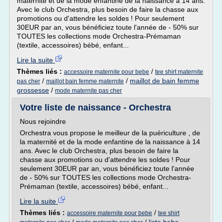
maternité et de la mode enfantine de la naissance à 14 ans.
Avec le club Orchestra, plus besoin de faire la chasse aux
promotions ou d'attendre les soldes ! Pour seulement
30EUR par an, vous bénéficiez toute l'année de - 50% sur
TOUTES les collections mode Orchestra-Prémaman
(textile, accessoires) bébé, enfant...
Lire la suite
Thèmes liés :
/
accessoire maternite pour bebe
tee shirt maternite
/
/
maillot de bain femme
pas cher
maillot bain femme maternite
grossesse
/
mode maternite pas cher
Votre liste de naissance - Orchestra
Nous rejoindre
Orchestra vous propose le meilleur de la puériculture , de
la maternité et de la mode enfantine de la naissance à 14
ans. Avec le club Orchestra, plus besoin de faire la
chasse aux promotions ou d'attendre les soldes ! Pour
seulement 30EUR par an, vous bénéficiez toute l'année
de - 50% sur TOUTES les collections mode Orchestra-
Prémaman (textile, accessoires) bébé, enfant...
Lire la suite
Thèmes liés :
/
accessoire maternite pour bebe
tee shirt