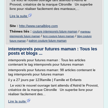
Le voici le nouvel ouvrage tant attendu d'Astrid le
Provost, créatrice de la marque Citronille Un superbe
livre pour réaliser facilement des manteaux,...
Lire la suite
Site :
http://www.canalblog.com
Thèmes liés :
/
couture intemporels future maman
manteau
/
/
intemporels future maman
livre couture future maman
blog couture
/
patron couture future maman
future maman
intemporels pour futures maman : Tous les
posts et blogs ...
intemporels pour futures maman : Tous les articles
contenant le tag intemporels pour futures maman
intemporels pour futures maman: 98 articles contenant le
tag intemporels pour futures maman
il y a 27 jours par 123famille | Famille et Enfants
Le voici le nouvel ouvrage tant attendu d'Astrid le Provost,
créatrice de la marque Citronille Un superbe livre pour
réaliser facilement des...
Lire la suite