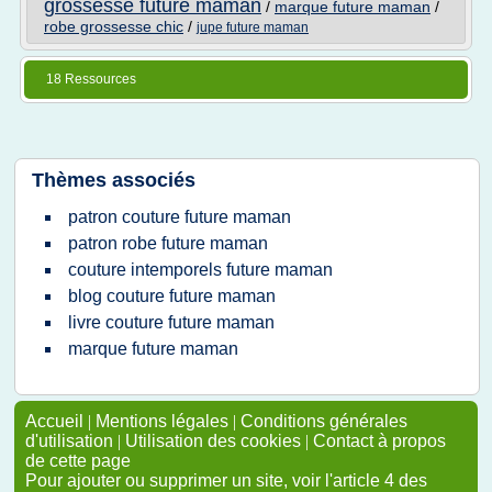
grossesse future maman
/
marque future maman
/
robe grossesse chic
/
jupe future maman
18 Ressources
Thèmes associés
patron couture future maman
patron robe future maman
couture intemporels future maman
blog couture future maman
livre couture future maman
marque future maman
Accueil
|
Mentions légales
|
Conditions générales
d'utilisation
|
Utilisation des cookies
|
Contact à propos
de cette page
Pour ajouter ou supprimer un site, voir l'article 4 des