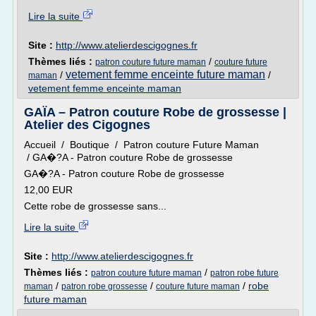
Lire la suite
Site :
http://www.atelierdescigognes.fr
Thèmes liés :
/
patron couture future maman
couture future
vetement femme enceinte future maman
/
/
maman
vetement femme enceinte maman
GAÏA – Patron couture Robe de grossesse |
Atelier des Cigognes
Accueil / Boutique / Patron couture Future Maman
/ GA�?A - Patron couture Robe de grossesse
GA�?A - Patron couture Robe de grossesse
12,00 EUR
Cette robe de grossesse sans...
Lire la suite
Site :
http://www.atelierdescigognes.fr
Thèmes liés :
/
patron couture future maman
patron robe future
/
/
/
robe
maman
patron robe grossesse
couture future maman
future maman