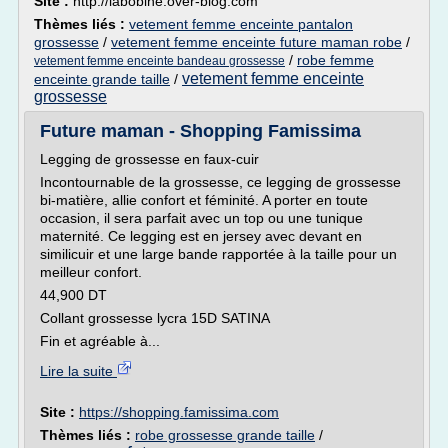
Site :
http://labobine.over-blog.com
Thèmes liés :
vetement femme enceinte pantalon
grossesse
/
vetement femme enceinte future maman robe
/
/
robe femme
vetement femme enceinte bandeau grossesse
vetement femme enceinte
enceinte grande taille
/
grossesse
Future maman - Shopping Famissima
Legging de grossesse en faux-cuir
Incontournable de la grossesse, ce legging de grossesse
bi-matière, allie confort et féminité. A porter en toute
occasion, il sera parfait avec un top ou une tunique
maternité. Ce legging est en jersey avec devant en
similicuir et une large bande rapportée à la taille pour un
meilleur confort.
44,900 DT
Collant grossesse lycra 15D SATINA
Fin et agréable à...
Lire la suite
Site :
https://shopping.famissima.com
Thèmes liés :
robe grossesse grande taille
/