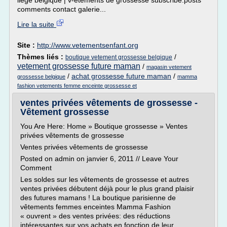
liège belgique | v-êtements de grossesse subscribe:posts
comments contact galerie...
Lire la suite
Site :
http://www.vetementsenfant.org
Thèmes liés :
/
boutique vetement grossesse belgique
vetement grossesse future maman
/
magasin vetement
/
achat grossesse future maman
/
grossesse belgique
mamma
fashion vetements femme enceinte grossesse et
ventes privées vêtements de grossesse -
Vêtement grossesse
You Are Here: Home » Boutique grossesse » Ventes
privées vêtements de grossesse
Ventes privées vêtements de grossesse
Posted on admin on janvier 6, 2011 // Leave Your
Comment
Les soldes sur les vêtements de grossesse et autres
ventes privées débutent déjà pour le plus grand plaisir
des futures mamans ! La boutique parisienne de
vêtements femmes enceintes Mamma Fashion
« ouvrent » des ventes privées: des réductions
intéressantes sur vos achats en fonction de leur...