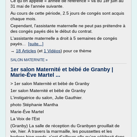
Ce qu'on appelle « année de référence » va du 1er juin au
31 mai de l'année suivante.
Au cours de cette période, 2.5 jours de congés sont acquis
chaque mois.
Cependant, l'assistante maternelle ne peut pas prétendre à
des congés payés dès le début du contrat.
L'assistante maternelle a droit à 5 semaines de congés
payés...
[suite...]
→
18 Articles
(et
1 Vidéos
) pour ce thème
SALON MATERNITE »
1er salon Maternité et bébé de Granby |
Marie-Ève Martel ...
> 1er salon Maternité et bébé de Granby
1er salon Maternité et bébé de Granby
L'instigatrice du salon, Julie Gauthier.
photo Stéphanie Mantha
Marie-Ève Martel
La Voix de l'Est
(Granby) La salle de réception du Granbyen grouillait de
vie, hier. À travers la marmaille, les poussettes et les
bedons bien ronds, c'est d'ailleurs elle qu'on célébrait dans