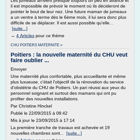
Les jumeaux arrivent presque toujours un peu en avance et
il est impossible de prévoir le moment où ils décideront de
pointer le bout de leur nez. Une future maman de jumeaux
a un ventre à terme dès le 6ème mois, il lui sera donc plus
difficile de se déplacer. Il est aussi possible qu'elle...
[suite...]
→
4 Articles
pour ce thème
CHU POITIERS MATERNITE »
Poitiers : la nouvelle maternité du CHU veut
faire oublier ...
Envoyer
Une maternité plus confortable, plus accueillante et même
plus luxueuse, c'était l'objectif de la rénovation du service
d'obstétrie du CHU de Poitiers. Un pari réussi aux yeux du
personnel soignant et surtout des mamans qui ont pu
profiter des nouvelles installations.
Par Christine Hinckel
Publié le 22/09/2015 à 08:42
Mis à jour le 23/09/2015 à 17:14
La première tranche de travaux est achevée et 19
nouvelles chambres sont...
[suite...]