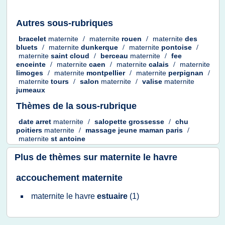
Autres sous-rubriques
bracelet
maternite
/
maternite
rouen
/
maternite
des
bluets
/
maternite
dunkerque
/
maternite
pontoise
/
maternite
saint cloud
/
berceau
maternite
/
fee
enceinte
/
maternite
caen
/
maternite
calais
/
maternite
limoges
/
maternite
montpellier
/
maternite
perpignan
/
maternite
tours
/
salon
maternite
/
valise
maternite
jumeaux
Thèmes de la sous-rubrique
date arret
maternite
/
salopette grossesse
/
chu
poitiers
maternite
/
massage jeune maman paris
/
maternite
st antoine
Plus de thèmes sur
maternite le havre
accouchement maternite
maternite
le
havre
estuaire
(1)