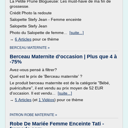
La Petite Prune Blogueuse: Les must-have de ma fin de
grossesse.
Crédit Photo la redoute
Salopette Stefy Jean - Femme enceinte
Salopette Stefy Jean
Photo du Salopette de femme...
[suite...]
→
6 Articles
pour ce thème
BERCEAU MATERNITE »
Berceau Maternite d’occasion | Plus que 4 à
-75%
Avez-vous pensé à filtrer?
Quel est le prix de 'Berceau maternite' ?
Le produit berceau maternite est de la catégorie "Bébé,
puériculture", il est vendu au prix moyen de 52 EUR
d'occasion. Il est vendu...
[suite...]
→
5 Articles
(et
1 Vidéos
) pour ce thème
PATRON ROBE MATERNITE »
Robe De Mariée Femme Enceinte Tati -