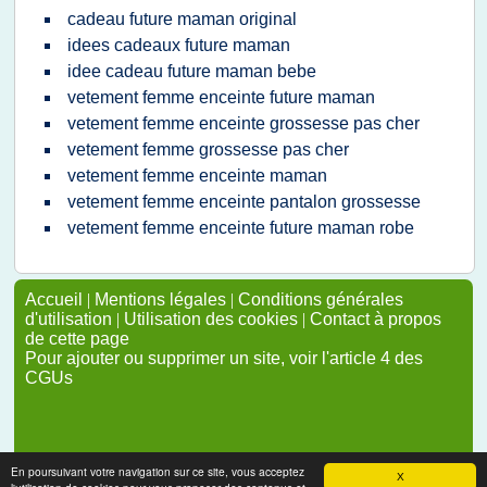
cadeau future maman original
idees cadeaux future maman
idee cadeau future maman bebe
vetement femme enceinte future maman
vetement femme enceinte grossesse pas cher
vetement femme grossesse pas cher
vetement femme enceinte maman
vetement femme enceinte pantalon grossesse
vetement femme enceinte future maman robe
Accueil
|
Mentions légales
|
Conditions générales
d'utilisation
|
Utilisation des cookies
|
Contact à propos
de cette page
Pour ajouter ou supprimer un site, voir l'article 4 des
CGUs
En poursuivant votre navigation sur ce site, vous acceptez
X