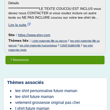
Détails
*************************LE TEXTE COUCOU EST INCLUS vous
devez nous CONTACTER si vous voulez inclure un autre
texte ou NE PAS INCLURE coucou sur votre tee-shirt de...
Lire la suite
Site :
https://www.etsy.com
Thèmes liés :
/
t shirt maternite fille ou garcon
tee shirt maternite fille ou
/
/
/
t shirt maternite
garcon
tee shirt maternite humoristique
tee shirt
maternite rigolo
7 Ressources
Thèmes associés
tee shirt personnalise future maman
tee shirt future maman
vetement grossesse original pas cher
t shirt future maman