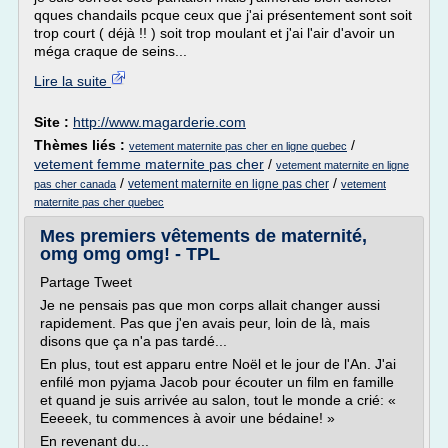
qques chandails pcque ceux que j'ai présentement sont soit
trop court ( déjà !! ) soit trop moulant et j'ai l'air d'avoir un
méga craque de seins...
Lire la suite
Site :
http://www.magarderie.com
Thèmes liés :
/
vetement maternite pas cher en ligne quebec
vetement femme maternite pas cher
/
vetement maternite en ligne
/
/
vetement maternite en ligne pas cher
pas cher canada
vetement
maternite pas cher quebec
Mes premiers vêtements de maternité,
omg omg omg! - TPL
Partage Tweet
Je ne pensais pas que mon corps allait changer aussi
rapidement. Pas que j'en avais peur, loin de là, mais
disons que ça n'a pas tardé...
En plus, tout est apparu entre Noël et le jour de l'An. J'ai
enfilé mon pyjama Jacob pour écouter un film en famille
et quand je suis arrivée au salon, tout le monde a crié: «
Eeeeek, tu commences à avoir une bédaine! »
En revenant du...