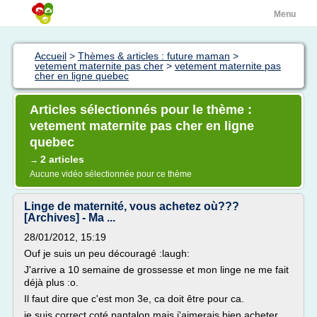
Menu
Accueil
>
Thèmes & articles : future maman
>
vetement maternite pas cher
>
vetement maternite pas
cher en ligne quebec
Articles sélectionnés pour le thème :
vetement maternite pas cher en ligne
quebec
2 articles
→
Aucune vidéo sélectionnée pour ce thème
Linge de maternité, vous achetez où???
[Archives] - Ma ...
28/01/2012, 15:19
Ouf je suis un peu découragé :laugh:
J'arrive a 10 semaine de grossesse et mon linge ne me fait
déjà plus :o.
Il faut dire que c'est mon 3e, ca doit être pour ca.
je suis correct coté pantalon mais j'aimerais bien acheter