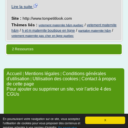
Lire la suite
Site :
http://www.tonpetitlook.com
Thèmes liés :
/
vetement maternite
vetement maternite h&m quebec
/
/
/
h&m
h et m maternite boutique en ligne
pantalon maternite h&m
vetement maternite pas cher en ligne quebec
2 Ressources
Accueil
|
Mentions légales
|
Conditions générales
d'utilisation
|
Utilisation des cookies
|
Contact à propos
de cette page
Pour ajouter ou supprimer un site, voir l'article 4 des
CGUs
En poursuivant votre navigation sur ce site, vous acceptez
X
l'utilisation de cookies pour vous proposer des contenus et
services adaptés à vos centres d'intérêts.
En savoir plus