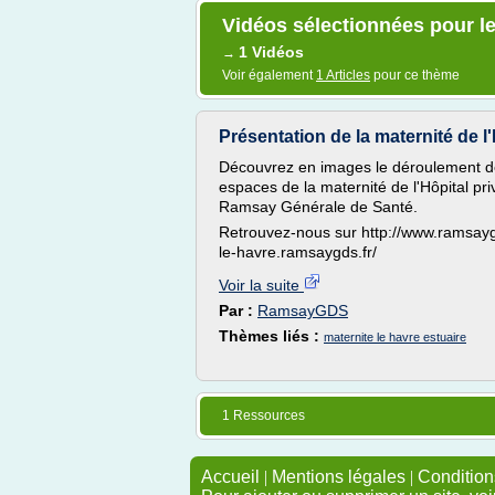
Vidéos sélectionnées pour le
1 Vidéos
→
Voir également
1 Articles
pour ce thème
Présentation de la maternité de l'
Découvrez en images le déroulement de 
espaces de la maternité de l'Hôpital pri
Ramsay Générale de Santé.
Retrouvez-nous sur http://www.ramsaygds.
le-havre.ramsaygds.fr/
Voir la suite
Par :
RamsayGDS
Thèmes liés :
maternite le havre estuaire
1 Ressources
Accueil
|
Mentions légales
|
Conditions