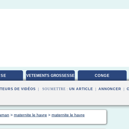
ISE
VETEMENTS GROSSESSE
CONGE
TEURS DE VIDÉOS
| SOUMETTRE :
UN ARTICLE
|
ANNONCER
|
maman
>
maternite le havre
>
maternite le havre