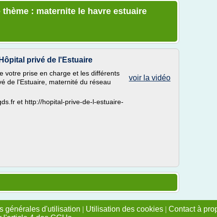
 thème : maternite le havre estuaire
Hôpital privé de l'Estuaire
votre prise en charge et les différents
voir la vidéo
vé de l'Estuaire, maternité du réseau
fr et http://hopital-prive-de-l-estuaire-
 générales d'utilisation
|
Utilisation des cookies
|
Contact à pro