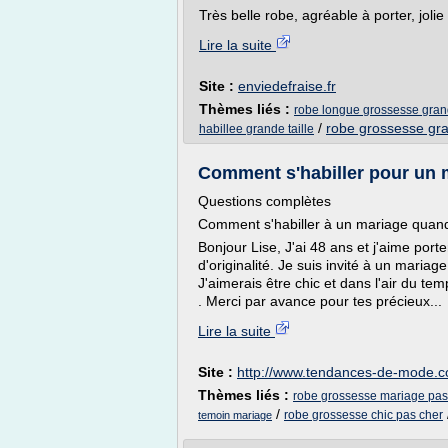
Très belle robe, agréable à porter, jolie
Lire la suite
Site :
enviedefraise.fr
Thèmes liés :
robe longue grossesse grand
/
robe grossesse gra
habillee grande taille
Comment s'habiller pour un 
Questions complètes
Comment s'habiller à un mariage quan
Bonjour Lise, J'ai 48 ans et j'aime por
d'originalité. Je suis invité à un mariag
J'aimerais être chic et dans l'air du te
. Merci par avance pour tes précieux...
Lire la suite
Site :
http://www.tendances-de-mode.
Thèmes liés :
robe grossesse mariage pas
/
robe grossesse chic pas cher
temoin mariage