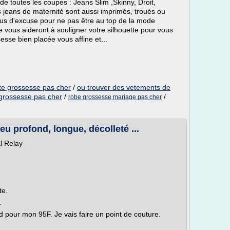
de toutes les coupes : Jeans Slim ,Skinny, Droit,
s jeans de maternité sont aussi imprimés, troués ou
plus d'excuse pour ne pas être au top de la mode
 vous aideront à souligner votre silhouette pour vous
esse bien placée vous affine et...
e grossesse pas cher
/
ou trouver des vetements de
rossesse pas cher
/
/
robe grossesse mariage pas cher
u profond, longue, décolleté ...
l Relay
te.
.
nd pour mon 95F. Je vais faire un point de couture.