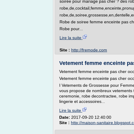
soirée pour mariage pas cher ? des ro
robe,de,cocktail,femme,enceinte,pronup
robe,de,soiree,grossesse,en,dentelle,
Robe de soiree femme enceinte pas ch
Robe pour...
Lire la suite
Site :
http://fremode.com
Vetement femme enceinte pas
Vetement femme enceinte pas cher occa
Vetement femme enceinte pas cher occa
I Vetements de Grossesse pour Femmes
vous propose de nombreux vetements te
ceremonie, robe decontractee, robe im
lingerie et accessoires...
Lire la suite
Date:
2017-09-20 12:40:00
Site :
http://maison-sanitaire.blogspot.