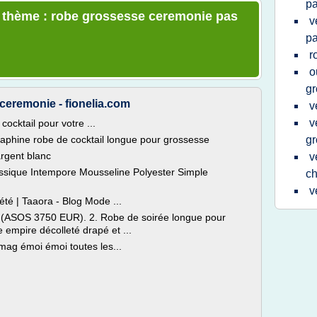
pa
le thème : robe grossesse ceremonie pas
v
pa
r
o
gr
eremonie - fionelia.com
v
v
ocktail pour votre ...
raphine robe de cocktail longue pour grossesse
gr
argent blanc
v
ssique Intempore Mousseline Polyester Simple
ch
v
té | Taaora - Blog Mode ...
é (ASOS 3750 EUR). 2. Robe de soirée longue pour
e empire décolleté drapé et ...
mag émoi émoi toutes les...