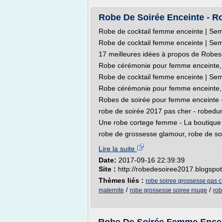
Robe De Soirée Enceinte - R
Robe de cocktail femme enceinte | Se
Robe de cocktail femme enceinte | Se
17 meilleures idées à propos de Robes 
Robe cérémonie pour femme enceinte, 
Robe de cocktail femme enceinte | Se
Robe cérémonie pour femme enceinte, 
Robes de soirée pour femme encein
robe de soirée 2017 pas cher - robed
Une robe cortege femme - La boutiqu
robe de grossesse glamour, robe de so
Lire la suite
Date:
2017-09-16 22:39:39
Site :
http://robedesoiree2017.blogspo
Thèmes liés :
robe soiree grossesse pas c
/
/
maternite
robe grossesse soiree rouge
rob