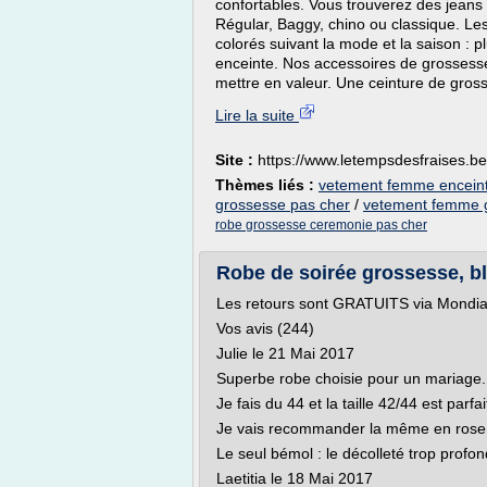
confortables. Vous trouverez des jeans 
Régular, Baggy, chino ou classique. Le
colorés suivant la mode et la saison : 
enceinte. Nos accessoires de grossesse
mettre en valeur. Une ceinture de gross
Lire la suite
Site :
https://www.letempsdesfraises.be
Thèmes liés :
vetement femme enceint
grossesse pas cher
/
vetement femme g
robe grossesse ceremonie pas cher
Robe de soirée grossesse, ble
Les retours sont GRATUITS via Mondia
Vos avis (244)
Julie le 21 Mai 2017
Superbe robe choisie pour un mariage.
Je fais du 44 et la taille 42/44 est parfai
Je vais recommander la même en rose
Le seul bémol : le décolleté trop profo
Laetitia le 18 Mai 2017