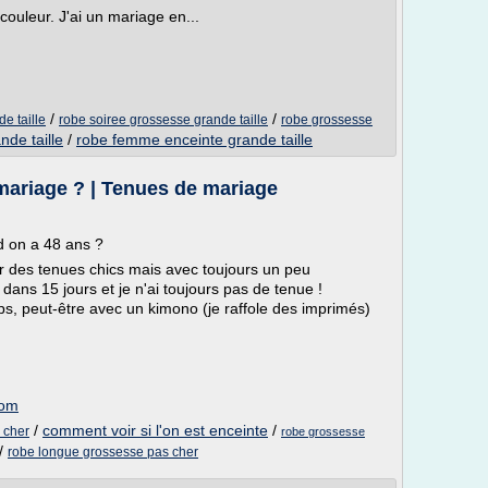
 couleur. J'ai un mariage en...
/
/
e taille
robe soiree grossesse grande taille
robe grossesse
nde taille
/
robe femme enceinte grande taille
mariage ? | Tenues de mariage
d on a 48 ans ?
ter des tenues chics mais avec toujours un peu
e dans 15 jours et je n'ai toujours pas de tenue !
mps, peut-être avec un kimono (je raffole des imprimés)
com
/
comment voir si l'on est enceinte
/
 cher
robe grossesse
/
robe longue grossesse pas cher