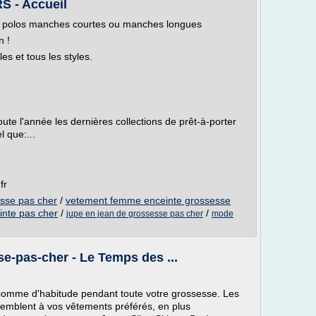
 - Accueil
et polos manches courtes ou manches longues
n !
es et tous les styles.
te l'année les dernières collections de prêt-à-porter
 que:...
fr
sse pas cher
/
vetement femme enceinte grossesse
nte pas cher
/
/
jupe en jean de grossesse pas cher
mode
e-pas-cher - Le Temps des ...
er comme d'habitude pendant toute votre grossesse. Les
mblent à vos vêtements préférés, en plus