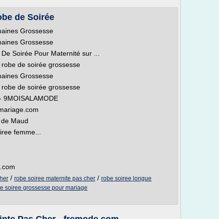
obe de Soirée
maines Grossesse
maines Grossesse
De Soirée Pour Maternité sur ...
robe de soirée grossesse
maines Grossesse
robe de soirée grossesse
te - 9MOISALAMODE
umariage.com
e de Maud
iree femme...
t.com
/
/
her
robe soiree maternite pas cher
robe soiree longue
e soiree grossesse pour mariage