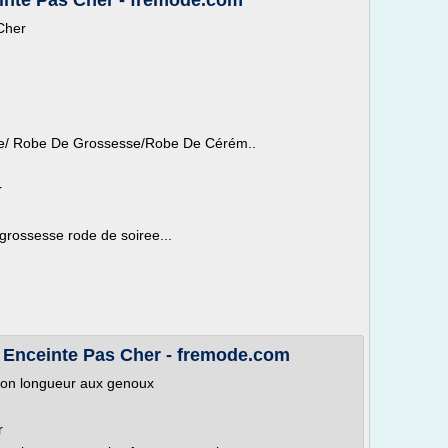
nte Pas Cher - fremode.com
Cher
 Robe De Grossesse/Robe De Cérém..
r
grossesse rode de soiree...
Enceinte Pas Cher - fremode.com
fon longueur aux genoux
r