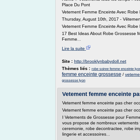
Place Du Pont
Vetement Femme Enceinte Avec Robe D
Thursday, August 10th, 2017 - Vêtemen
Vetement Femme Enceinte Avec Robe D
17 Best Ideas About Robe Grossesse M
Femme...
Lire la suite
Site :
http://brooklynbabydoll.net
Thèmes liés :
robe soiree femme enceinte lyo
femme enceinte grossesse
/
veteme
grossesse lyon
Vetement femme enceinte pas
Vetement femme enceinte pas cher occa
Vetement femme enceinte pas cher occa
I Vetements de Grossesse pour Femmes
vous propose de nombreux vetements te
ceremonie, robe decontractee, robe im
lingerie et accessoires...