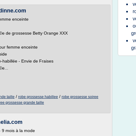
v
udinne.com
r
v
 femme enceinte
o
Ã©e de grossesse Betty Orange XXX
gr
v
pour femme enceinte
gr
pide
-habillée - Envie de Fraises
©e...
/
/
de taille
robe grossesse habillee
robe grossesse soiree
ree grossesse grande taille
nelia.com
- 9 mois à la mode