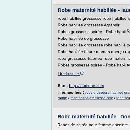
Robe maternité habillée - la
robe habillee grossesse robe habillee
Robe habillee grossesse Agrandir
Robes grossesse soirée - Robe habill
Robe habillée de grossesse
Robe habillée grossesse robe habillé 
Robe habillée future maman aperçu ra
robe-grossesse-habillee-robe-maternite
Robes grossesse soirée - Robe habillÃ
Lire la suite
Site :
http://laudinne.com
Thèmes liés :
robe grossesse habillee gran
/
/
rouge
robe soiree grossesse chic
robe soi
Robe maternité habillée - fio
Robes de soirée pour femme enceinte 