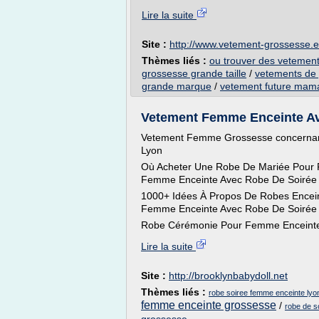
Lire la suite
Site :
http://www.vetement-grossesse.
Thèmes liés :
ou trouver des vetement
grossesse grande taille
/
vetements de 
grande marque
/
vetement future mama
Vetement Femme Enceinte Ave
Vetement Femme Grossesse concernan
Lyon
Où Acheter Une Robe De Mariée Pour 
Femme Enceinte Avec Robe De Soirée
1000+ Idées À Propos De Robes Encein
Femme Enceinte Avec Robe De Soirée
Robe Cérémonie Pour Femme Enceinte,
Lire la suite
Site :
http://brooklynbabydoll.net
Thèmes liés :
robe soiree femme enceinte lyo
femme enceinte grossesse
/
robe de s