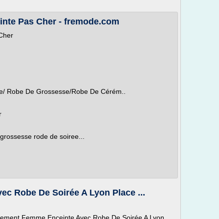
nte Pas Cher - fremode.com
Cher
/ Robe De Grossesse/Robe De Cérém..
r
 grossesse rode de soiree...
c Robe De Soirée A Lyon Place ...
tement Femme Enceinte Avec Robe De Soirée A Lyon