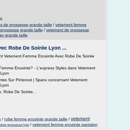
eu
s de grossesse grande taille
/
vetement femme
grossesse grande taille
/
vetement de grossesse
n grande taille
c Robe De Soirée Lyon ...
t Vetement Femme Enceinte Avec Robe De Soirée
Femme Enceinte? - L'express Styles dans Vetement
 Lyon
tes Sur Pinterest | Spanx concernant Vetement
 Lyon
 Robe De Soirée...
vetement
/
robe femme enceinte grande taille
/
n
/
vetement femme enceinte pantalon
oiree grossesse lyon