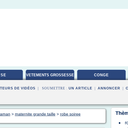
ISE
VETEMENTS GROSSESSE
CONGE
TEURS DE VIDÉOS
| SOUMETTRE :
UN ARTICLE
|
ANNONCER
|
Thèm
 maman
>
maternite grande taille
>
robe soiree
r