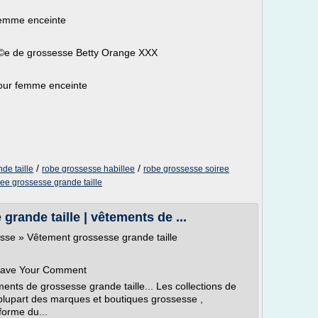
 femme enceinte
Ã©e de grossesse Betty Orange XXX
pour femme enceinte
/
/
de taille
robe grossesse habillee
robe grossesse soiree
ree grossesse grande taille
rande taille | vêtements de ...
sse » Vêtement grossesse grande taille
 Leave Your Comment
ments de grossesse grande taille... Les collections de
plupart des marques et boutiques grossesse ,
forme du...