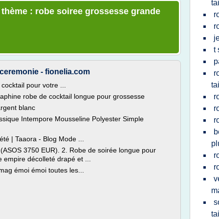
ta
e thème : robe soiree grossesse grande
r
r
j
t
p
eremonie - fionelia.com
r
ta
ocktail pour votre ...
raphine robe de cocktail longue pour grossesse
r
argent blanc
r
ssique Intempore Mousseline Polyester Simple
r
b
té | Taaora - Blog Mode ...
pl
é (ASOS 3750 EUR). 2. Robe de soirée longue pour
r
e empire décolleté drapé et ...
r
mag émoi émoi toutes les...
v
m
s
ta