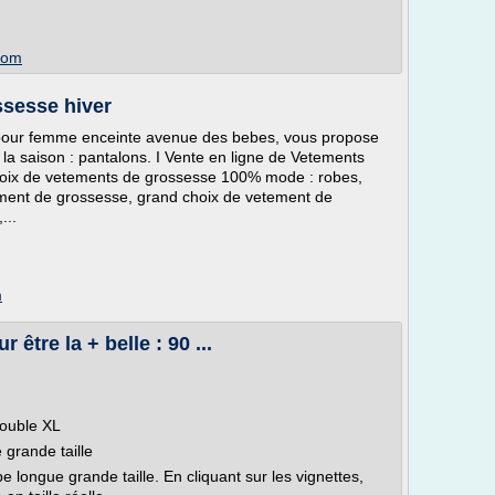
.com
ssesse hiver
 pour femme enceinte avenue des bebes, vous propose
a saison : pantalons. I Vente en ligne de Vetements
hoix de vetements de grossesse 100% mode : robes,
etement de grossesse, grand choix de vetement de
...
m
être la + belle : 90 ...
double XL
grande taille
e longue grande taille. En cliquant sur les vignettes,