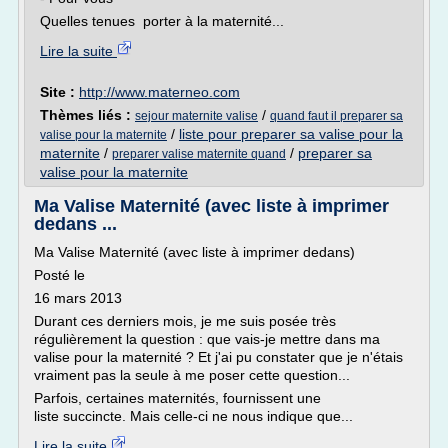
Quelles tenues porter à la maternité...
Lire la suite
Site :
http://www.materneo.com
Thèmes liés :
/
sejour maternite valise
quand faut il preparer sa
/
liste pour preparer sa valise pour la
valise pour la maternite
maternite
/
/
preparer sa
preparer valise maternite quand
valise pour la maternite
Ma Valise Maternité (avec liste à imprimer
dedans ...
Ma Valise Maternité (avec liste à imprimer dedans)
Posté le
16 mars 2013
Durant ces derniers mois, je me suis posée très
régulièrement la question : que vais-je mettre dans ma
valise pour la maternité ? Et j'ai pu constater que je n'étais
vraiment pas la seule à me poser cette question...
Parfois, certaines maternités, fournissent une
liste succincte. Mais celle-ci ne nous indique que...
Lire la suite