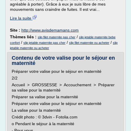
agréable à porter). Grâce à eux je suis libre de mes
mouvements sans craindre de fuites. Il est vrai...
Lire la suite
Site :
http://www.avisdemamans.com
Thèmes liés :
/
slip filet maternite pas cher
slip jetable maternite bebe
/
/
/
confort
slip jetable maternite pas cher
slip filet maternite ou acheter
slip
jetable maternite ou acheter
Contenu de votre valise pour le séjour en
maternité
Préparer votre valise pour le séjour en maternité
2/2
Accueil > GROSSESSE > Accouchement > Préparer
sa valise pour la maternité
Préparer sa valise pour la maternité
Préparer votre valise pour le séjour en maternité
La valise pour la maternité
Crédit photo : © 3dvin - Fotolia.com
o Pendant le séjour à la maternité
- Pour vous