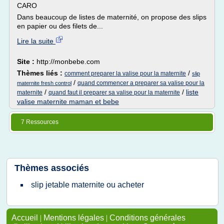
CARO
Dans beaucoup de listes de maternité, on propose des slips
en papier ou des filets de...
Lire la suite
Site :
http://monbebe.com
Thèmes liés :
/
comment preparer la valise pour la maternite
slip
/
quand commencer a preparer sa valise pour la
maternite fresh control
/
/
liste
maternite
quand faut il preparer sa valise pour la maternite
valise maternite maman et bebe
7 Ressources
Thèmes associés
slip jetable maternite ou acheter
Accueil
|
Mentions légales
|
Conditions générales