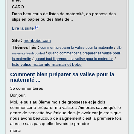
merci
CARO
Dans beaucoup de listes de maternité, on propose des
slips en papier ou des filets de...
Lire la suite
Site :
monbebe.com
Thèmes liés :
/
comment preparer la valise pour la maternite
slip
/
quand commencer a preparer sa valise pour
maternite fresh control
/
/
la maternite
quand faut il preparer sa valise pour la maternite
liste valise maternite maman et bebe
Comment bien préparer sa valise pour la
maternité ...
35 commentaires
Bonjour,
Moi, je suis au 8ième mois de grossesse et je dois
commencer à préparer ma valise. J'Aimerais savoir qu'elle
genre de serviette hygiènique dois-je avoir car je crois que
nous avons beaucoup de saignement c'est la première fois
alors je sais pas quelle devrais-je prendre.
merci