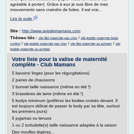
agréable à porter). Grâce à eux je suis libre de mes
mouvements sans craindre de fuites. Il est vrai...
Lire la suite
Site :
http://www.avisdemamans.com
Thèmes liés :
/
slip filet maternite pas cher
slip jetable maternite bebe
/
/
/
confort
slip jetable maternite pas cher
slip filet maternite ou acheter
slip
jetable maternite ou acheter
Votre liste pour la valise de maternité
complète - Club Mamans
5 bavoirs/ linges (pour les régurgitations)
2 paires de chaussons
1 bonnet taille naissance (même en été !)
3 brassières de laine (même en été !)
5 bodys minimum (préférez les bodies croisés devant. Il
est toujours délicat de passer le body par sa tête, surtout
les premiers jours)
5 pyjamas ou tenues
1 ou 2 turbulette(s) taille naissance adaptée à la saison
Des moufles légères...