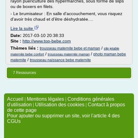
rayon puériculture des hypermarchés, sous forme de slips
ou de boxers en filets.
- Le brumisateur : En salle d'accouchement, vous risquez
d'avoir très chaud et d'être déshydratée....
Lire la suite
Date:
2017-03-10 20:38:33
Site :
http://www.top-bebe.com
Thèmes liés :
/
trousseau maternite bebe et maman
slip jetable
/
/
photo maman bebe
maternite bebe confort
trousseau maternite maman
/
maternite
trousseau naissance bebe maternite
7 Ressources
Accueil
|
Mentions légales
|
Conditions générales
d'utilisation
|
Utilisation des cookies
|
Contact à propos
de cette page
Pour ajouter ou supprimer un site, voir l'article 4 des
CGUs