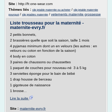
Site :
http://fr.one-wear.com
Thèmes liés :
/
slip jetable maternite ou acheter
slip jetable maternite
/
/
vetements maternite grossesse
pourquoi
slip jetables maternite
Liste trousseau pour la maternité -
maternite-evry.fr
2 petits bonnets,
2 brassières quelle que soit la saison, taille 1 mois
4 pyjamas minimum dont un en velours (les autres : en
velours ou coton en fonction de la saison)
4 body en coton
3 paires de chaussons ou chaussettes
1 paquet de couches pour nouveau-né 3 à 5 kg
3 serviettes éponge pour le bain de bébé
1 drap housse de berceau
1 gigoteuse de naissance
1 brosse...
Lire la suite
Site :
maternite-evry.fr