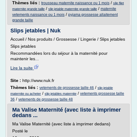
Thèmes liés :
/
trousseau maternite naissance ou 1 mois
slip filet
/
/
maternite
maternite grande taille
slip jetable maternite grande taille
/
vetements naissance ou 1 mois
pyjama grossesse allaitement
grande taille
Slips jetables | Nuk
Accueil / Nos produits / Grossesse / Lingerie / Slips jetables
Slips jetables
Recommandées lors du séjour à la maternité pour
maintenir les...
Lire la suite
Site :
http://www.nuk.fr
Thèmes liés :
/
vetements de grossesse taille 46
slip jetable
/
/
vetements grossesse taille
maternite ou acheter
slip jetables maternite
/
36
vetements de grossesse taille 48
Ma Valise Maternité (avec liste à imprimer
dedans ...
Ma Valise Maternité (avec liste à imprimer dedans)
Posté le