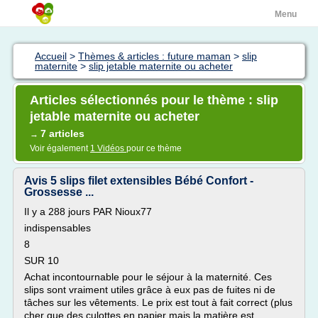
Menu
Accueil
>
Thèmes & articles : future maman
>
slip
maternite
>
slip jetable maternite ou acheter
Articles sélectionnés pour le thème : slip
jetable maternite ou acheter
7 articles
→
Voir également
1 Vidéos
pour ce thème
Avis 5 slips filet extensibles Bébé Confort -
Grossesse ...
Il y a 288 jours PAR Nioux77
indispensables
8
SUR 10
Achat incontournable pour le séjour à la maternité. Ces
slips sont vraiment utiles grâce à eux pas de fuites ni de
tâches sur les vêtements. Le prix est tout à fait correct (plus
cher que des culottes en papier mais la matière est