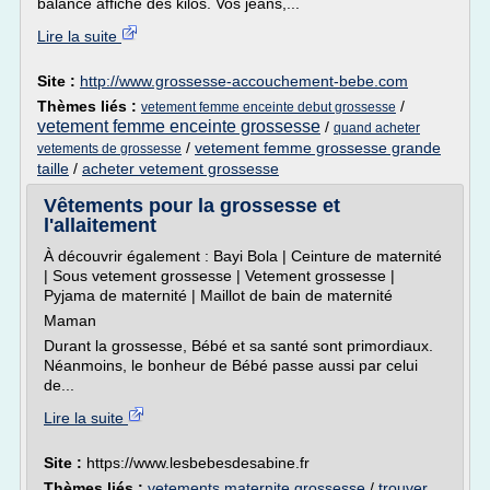
balance affiche des kilos. Vos jeans,...
Lire la suite
Site :
http://www.grossesse-accouchement-bebe.com
Thèmes liés :
/
vetement femme enceinte debut grossesse
vetement femme enceinte grossesse
/
quand acheter
/
vetement femme grossesse grande
vetements de grossesse
taille
/
acheter vetement grossesse
Vêtements pour la grossesse et
l'allaitement
À découvrir également : Bayi Bola | Ceinture de maternité
| Sous vetement grossesse | Vetement grossesse |
Pyjama de maternité | Maillot de bain de maternité
Maman
Durant la grossesse, Bébé et sa santé sont primordiaux.
Néanmoins, le bonheur de Bébé passe aussi par celui
de...
Lire la suite
Site :
https://www.lesbebesdesabine.fr
Thèmes liés :
vetements maternite grossesse
/
trouver