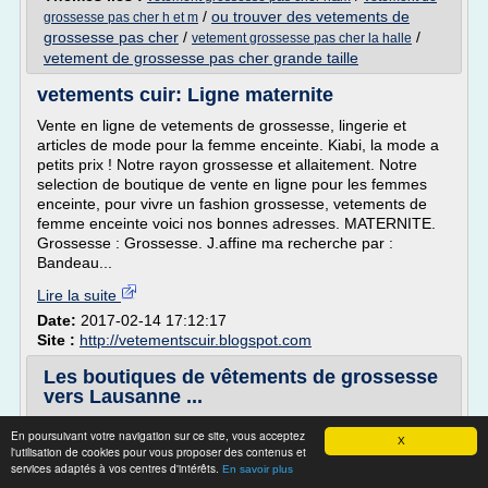
/
ou trouver des vetements de
grossesse pas cher h et m
grossesse pas cher
/
/
vetement grossesse pas cher la halle
vetement de grossesse pas cher grande taille
vetements cuir: Ligne maternite
Vente en ligne de vetements de grossesse, lingerie et
articles de mode pour la femme enceinte. Kiabi, la mode a
petits prix ! Notre rayon grossesse et allaitement. Notre
selection de boutique de vente en ligne pour les femmes
enceinte, pour vivre un fashion grossesse, vetements de
femme enceinte voici nos bonnes adresses. MATERNITE.
Grossesse : Grossesse. J.affine ma recherche par :
Bandeau...
Lire la suite
Date:
2017-02-14 17:12:17
Site :
http://vetementscuir.blogspot.com
Les boutiques de vêtements de grossesse
vers Lausanne ...
Les boutiques de vêtements de grossesse vers Lausanne
En poursuivant votre navigation sur ce site, vous acceptez
X
l'utilisation de cookies pour vous proposer des contenus et
by Florence on 16 avril 2011
services adaptés à vos centres d'intérêts.
En savoir plus
Acheter des vêtements de grossesse n'est peut être pas