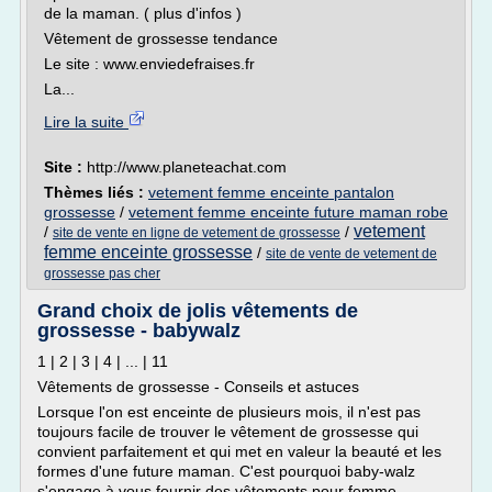
de la maman. ( plus d'infos )
Vêtement de grossesse tendance
Le site : www.enviedefraises.fr
La...
Lire la suite
Site :
http://www.planeteachat.com
Thèmes liés :
vetement femme enceinte pantalon
grossesse
/
vetement femme enceinte future maman robe
vetement
/
/
site de vente en ligne de vetement de grossesse
femme enceinte grossesse
/
site de vente de vetement de
grossesse pas cher
Grand choix de jolis vêtements de
grossesse - babywalz
1 | 2 | 3 | 4 | ... | 11
Vêtements de grossesse - Conseils et astuces
Lorsque l'on est enceinte de plusieurs mois, il n'est pas
toujours facile de trouver le vêtement de grossesse qui
convient parfaitement et qui met en valeur la beauté et les
formes d'une future maman. C'est pourquoi baby-walz
s'engage à vous fournir des vêtements pour femme