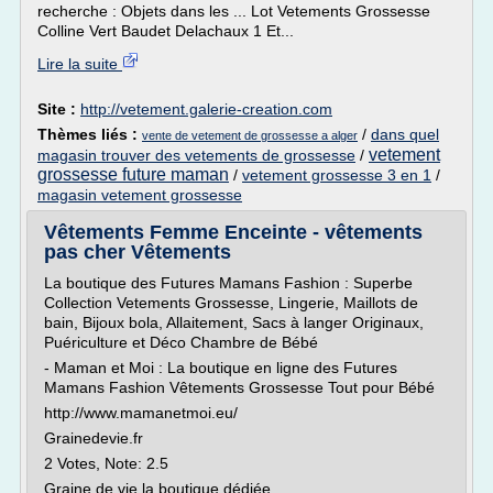
recherche : Objets dans les ... Lot Vetements Grossesse
Colline Vert Baudet Delachaux 1 Et...
Lire la suite
Site :
http://vetement.galerie-creation.com
Thèmes liés :
/
dans quel
vente de vetement de grossesse a alger
vetement
magasin trouver des vetements de grossesse
/
grossesse future maman
/
vetement grossesse 3 en 1
/
magasin vetement grossesse
Vêtements Femme Enceinte - vêtements
pas cher Vêtements
La boutique des Futures Mamans Fashion : Superbe
Collection Vetements Grossesse, Lingerie, Maillots de
bain, Bijoux bola, Allaitement, Sacs à langer Originaux,
Puériculture et Déco Chambre de Bébé
- Maman et Moi : La boutique en ligne des Futures
Mamans Fashion Vêtements Grossesse Tout pour Bébé
http://www.mamanetmoi.eu/
Grainedevie.fr
2 Votes, Note: 2.5
Graine de vie la boutique dédiée...