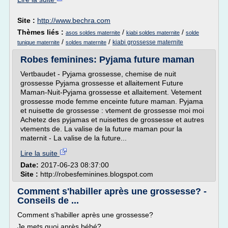
Site :
http://www.bechra.com
Thèmes liés :
/
/
asos soldes maternite
kiabi soldes maternite
solde
/
/
kiabi grossesse maternite
tunique maternite
soldes maternite
Robes feminines: Pyjama future maman
Vertbaudet - Pyjama grossesse, chemise de nuit
grossesse Pyjama grossesse et allaitement Future
Maman-Nuit-Pyjama grossesse et allaitement. Vetement
grossesse mode femme enceinte future maman. Pyjama
et nuisette de grossesse : vtement de grossesse moi moi
Achetez des pyjamas et nuisettes de grossesse et autres
vtements de. La valise de la future maman pour la
maternit - La valise de la future...
Lire la suite
Date:
2017-06-23 08:37:00
Site :
http://robesfeminines.blogspot.com
Comment s'habiller après une grossesse? -
Conseils de ...
Comment s'habiller après une grossesse?
Je mets quoi après bébé?