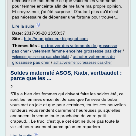
découvrir de moi-même ce que valaient les vêtements
pour femme enceinte afin de me faire ma propre opinion.
Et croyez-moi, j'ai été surprise ! D'autant plus qu'il n'est
pas nécessaire de dépenser une fortune pour trouver...
Lire la suite
Date:
2017-09-20 13:50:37
Site :
http://mon-jolicoeur.blogspot.com
Thèmes liés :
ou trouver des vetements de grossesse
pas cher
/
vetement femme enceinte grossesse pas cher
/
/
acheter vetements de
vetement grossesse pas cher kiabi
grossesse pas cher
/
achat vetement grossesse pas cher
Soldes maternité ASOS, Kiabi, vertbaudet :
parce que les ...
2
S'il y a bien des femmes qui doivent faire les soldes été, ce
sont les femmes enceinte. Je sais que l'arrivée de bébé
vous met en joie et que pour certaines, toutes ces nouvelles
rondeurs vous rendent carrément heureuses puisqu'elles
annoncent la venue toute prochaine de votre petit
crapaud... Le truc, c'est que cet état ne dure pas toute la
vie -et heureusement parce qu'on en reparlera...
Lire la suite