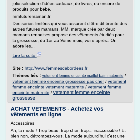
jolie sélection d'idées cadeaux, de livres, ou encore de
produits pour bébé.
mmfuturemaman.fr
Des séries limitées qui vous assurent d'être différente des
autres futures mamans. MM, marque crée par deux
mamans rennaises propose des vêtements étudiés pour
la grossesse, du 1er au 9ème mois, voire après...On
adore les...
Lire la suite
Site :
http://www.femmesdebordees.fr
Thèmes liés :
/
vetement femme enceinte maillot bain maternite
vetement femme enceinte grossesse pas cher
/
vetement
femme enceinte vetement maternite
/
vetement femme
vetement femme enceinte
enceinte maternite
/
grossesse
ACHAT VETEMENTS - Achetez vos
vêtements en ligne
Accessoires
Ah, la mode ! Trop beau, trop cher, trop... inaccessible ! Et
bien non, détrompez-vous. La mode aujourd'hui c'est une