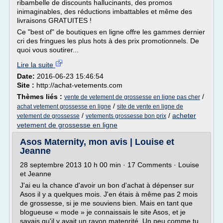
ribambelle de discounts hallucinants, des promos
inimaginables, des réductions imbattables et même des
livraisons GRATUITES !
Ce "best of" de boutiques en ligne offre les gammes dernier
cri des fringues les plus hots à des prix promotionnels. De
quoi vous soutirer...
Lire la suite
Date:
2016-06-23 15:46:54
Site :
http://achat-vetements.com
Thèmes liés :
/
vente de vetement de grossesse en ligne pas cher
/
achat vetement grossesse en ligne
site de vente en ligne de
/
/
acheter
vetement de grossesse
vetements grossesse bon prix
vetement de grossesse en ligne
Asos Maternity, mon avis | Louise et
Jeanne
28 septembre 2013 10 h 00 min · 17 Comments · Louise
et Jeanne
J'ai eu la chance d'avoir un bon d'achat à dépenser sur
Asos il y a quelques mois. J'en étais à même pas 2 mois
de grossesse, si je me souviens bien. Mais en tant que
blogueuse « mode » je connaissais le site Asos, et je
savais qu'il y avait un rayon matenrité. Un peu comme tu