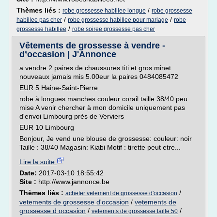
Thèmes liés :
/
robe grossesse habillee longue
robe grossesse
/
/
habillee pas cher
robe grossesse habillee pour mariage
robe
/
grossesse habillee
robe soiree grossesse pas cher
Vêtements de grossesse à vendre -
d’occasion | J'Annonce
a vendre 2 paires de chaussures titi et gros minet
nouveaux jamais mis 5.00eur la paires 0484085472
EUR 5 Haine-Saint-Pierre
robe à longues manches couleur corail taille 38/40 peu
mise A venir chercher à mon domicile uniquement pas
d'envoi Limbourg près de Verviers
EUR 10 Limbourg
Bonjour, Je vend une blouse de grossesse: couleur: noir
Taille : 38/40 Magasin: Kiabi Motif : tirette peut etre...
Lire la suite
Date:
2017-03-10 18:55:42
Site :
http://www.jannonce.be
Thèmes liés :
/
acheter vetement de grossesse d'occasion
vetements de grossesse d'occasion
/
vetements de
grossesse d occasion
/
/
vetements de grossesse taille 50