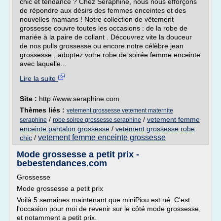
chic et tendance ? Chez Séraphine, nous nous efforçons
de répondre aux désirs des femmes enceintes et des
nouvelles mamans ! Notre collection de vêtement
grossesse couvre toutes les occasions : de la robe de
mariée à la paire de collant . Découvrez vite la douceur
de nos pulls grossesse ou encore notre célèbre jean
grossesse , adoptez votre robe de soirée femme enceinte
avec laquelle...
Lire la suite
Site :
http://www.seraphine.com
Thèmes liés :
vetement grossesse vetement maternite
/
/
vetement femme
seraphine
robe soiree grossesse seraphine
enceinte pantalon grossesse
/
vetement grossesse robe
vetement femme enceinte grossesse
chic
/
Mode grossesse a petit prix -
bebestendances.com
Grossesse
Mode grossesse a petit prix
Voilà 5 semaines maintenant que miniPiou est né. C'est
l'occasion pour moi de revenir sur le côté mode grossesse,
et notamment a petit prix.