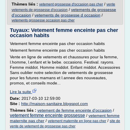
Thèmes liés :
/
vetement grossesse d'occasion pas cher
vente
/
vetements de grossesse
vetements de grossesse d'occasion
d'occasion
/
vetements de grossesse d occasion
/
vetements grossesse occasion pas cher
Tuyaux: Vetement femme enceinte pas cher
occasion habits
Vetement femme enceinte pas cher occasion habits
Vetement femme enceinte pas cher occasion habits
Vente en ligne de vetements et chaussures pour la femme,
l.homme, l.enfant et le bebe. occasions. Festival. rayons.
Femme middot. Homme middot. Enfant middot. Accessoires
Sans oublier notre selection de vetements de grossesse
pour les futures mamans et l.annee des nouveautes,
promos, et conseils mode...
Lire la suite
Date:
2017-03-10 12:59:00
Site :
http://maison-sanitaire.blogspot.com
Thèmes liés :
vetement de femme enceinte d'occasion
/
vetement femme enceinte grossesse
/
vetement femme
maternite pas cher
/
/
vetement maternite en ligne pas cher
site de
vente de vetement de grossesse pas cher