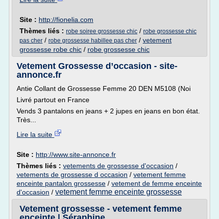
Site :
http://fionelia.com
Thèmes liés :
/
robe soiree grossesse chic
robe grossesse chic
/
/
vetement
pas cher
robe grossesse habillee pas cher
grossesse robe chic
/
robe grossesse chic
Vetement Grossesse d’occasion - site-
annonce.fr
Antie Collant de Grossesse Femme 20 DEN M5108 (Noi
Livré partout en France
Vends 3 pantalons en jeans + 2 jupes en jeans en bon état.
Très...
Lire la suite
Site :
http://www.site-annonce.fr
Thèmes liés :
vetements de grossesse d'occasion
/
vetements de grossesse d occasion
/
vetement femme
enceinte pantalon grossesse
/
vetement de femme enceinte
vetement femme enceinte grossesse
d'occasion
/
Vetement grossesse - vetement femme
enceinte | Séraphine