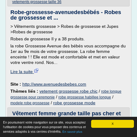
vetements grossesse taille 36
Robe-grossesse-avenuedesbébés - Robes
de grossesse et ...
> Vêtements grossesse > Robes de grossesse et Jupes
>Robes de grossesse
Robes de grossesse Il y a 38 produits.
la robe Grossesse Avenue des bébés vous accompagne du
1er au 9e mois de votre grossesse. La robe femme
enceinte ! ! Elle est mode et confortable et met en valeur
votre ventre rond. Nos...
Lire la suite
Site :
http://www.avenuedesbebes.com
Thèmes liés :
vetement grossesse robe chic
/
robe longue
/
/
grossesse pour ceremonie
robe grossesse habillee longue
/
robe grossesse mode
modele robe grossesse
Vêtement femme grande taille pas cher et
fashion - Femmes ...
En poursuivant votre navigation sur ce site, vous acceptez
X
l'utilisation de cookies pour vous proposer des contenus et
Site pro (SARL) - Vente en ligne
services adaptés à vos centres d'intérêts.
En savoir plus
LIEVIN (France)