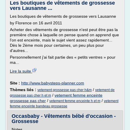
Les boutiques de vêtements de grossesse
vers Lausanne ...
Les boutiques de vêtements de grossesse vers Lausanne
by Florence on 16 avril 2011
Acheter des vêtements de grossesse n'est peut être pas la
première chose à laquelle on pense quand on apprend que
l'on est enceinte, mais le sujet vient assez rapidement...
Dès le 2ème mois pour certaines, un peu plus pour
d'autres...
Personnellement j'ai fait partie des « petits ventres » pour
ma...
Lire la suite
Site :
http://www.babysteps-planner.com
Thèmes liés :
/
vetement grossesse pas cher h&m
vetement de
/
vetement femme enceinte
grossesse pas cher h et m
grossesse pas cher
/
/
vetement femme enceinte h et m
vetement
femme enceinte bandeau grossesse
Occasbaby - Vêtements bébé d'occasion -
Grossesse
Notes