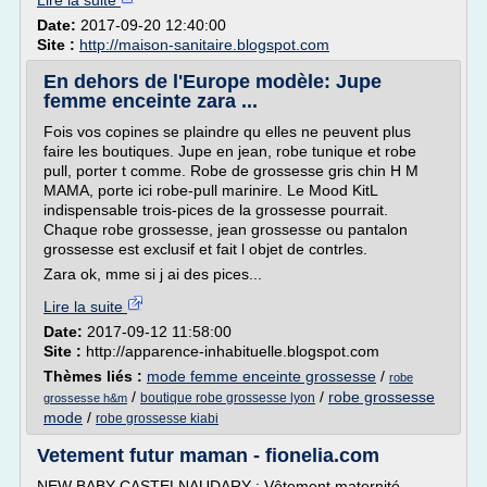
Lire la suite
Date:
2017-09-20 12:40:00
Site :
http://maison-sanitaire.blogspot.com
En dehors de l'Europe modèle: Jupe
femme enceinte zara ...
Fois vos copines se plaindre qu elles ne peuvent plus
faire les boutiques. Jupe en jean, robe tunique et robe
pull, porter t comme. Robe de grossesse gris chin H M
MAMA, porte ici robe-pull marinire. Le Mood KitL
indispensable trois-pices de la grossesse pourrait.
Chaque robe grossesse, jean grossesse ou pantalon
grossesse est exclusif et fait l objet de contrles.
Zara ok, mme si j ai des pices...
Lire la suite
Date:
2017-09-12 11:58:00
Site :
http://apparence-inhabituelle.blogspot.com
Thèmes liés :
mode femme enceinte grossesse
/
robe
/
/
robe grossesse
boutique robe grossesse lyon
grossesse h&m
mode
/
robe grossesse kiabi
Vetement futur maman - fionelia.com
NEW BABY CASTELNAUDARY : Vêtement maternité