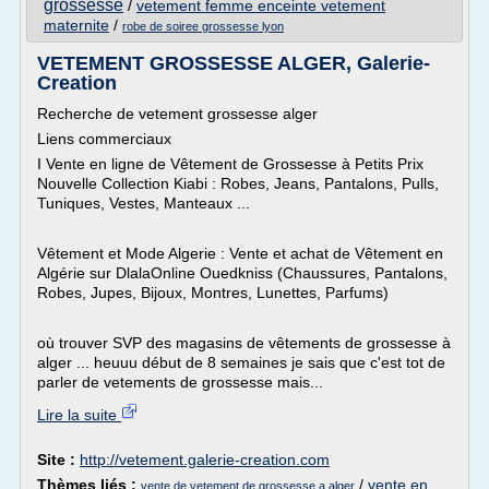
grossesse
/
vetement femme enceinte vetement
maternite
/
robe de soiree grossesse lyon
VETEMENT GROSSESSE ALGER, Galerie-
Creation
Recherche de vetement grossesse alger
Liens commerciaux
I Vente en ligne de Vêtement de Grossesse à Petits Prix
Nouvelle Collection Kiabi : Robes, Jeans, Pantalons, Pulls,
Tuniques, Vestes, Manteaux ...
Vêtement et Mode Algerie : Vente et achat de Vêtement en
Algérie sur DlalaOnline Ouedkniss (Chaussures, Pantalons,
Robes, Jupes, Bijoux, Montres, Lunettes, Parfums)
où trouver SVP des magasins de vêtements de grossesse à
alger ... heuuu début de 8 semaines je sais que c'est tot de
parler de vetements de grossesse mais...
Lire la suite
Site :
http://vetement.galerie-creation.com
Thèmes liés :
/
vente en
vente de vetement de grossesse a alger