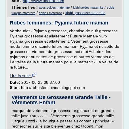
Site :
http://www.bechra.com
Thèmes liés :
/
/
asos soldes maternite
kiabi soldes maternite
solde
/
/
kiabi grossesse maternite
tunique maternite
soldes maternite
Robes feminines: Pyjama future maman
Vertbaudet - Pyjama grossesse, chemise de nuit grossesse
Pyjama grossesse et allaitement Future Maman-Nuit-
Pyjama grossesse et allaitement. Vetement grossesse
mode femme enceinte future maman. Pyjama et nuisette de
grossesse : vtement de grossesse moi moi Achetez des
pyjamas et nuisettes de grossesse et autres vtements de.
La valise de la future maman pour la maternit - La valise de
la future...
Lire la suite
Date:
2017-06-23 08:37:00
Site :
http://robesfeminines.blogspot.com
Vetements De Grossesse Grande Taille -
Vêtements Enfant
marque de vetements grossesse originaux et en grande
taille jusqu'au xxxl !... Vetements grossesse grande taille
jusqu'au xxxl - la boutique passer au contenu principal »
rechercher sur le site bienvenue chez titoon® mon