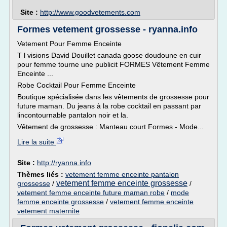
Site :
http://www.goodvetements.com
Formes vetement grossesse - ryanna.info
Vetement Pour Femme Enceinte
T l visions David Douillet canada goose doudoune en cuir
pour femme tourne une publicit FORMES Vêtement Femme
Enceinte ...
Robe Cocktail Pour Femme Enceinte
Boutique spécialisée dans les vêtements de grossesse pour
future maman. Du jeans à la robe cocktail en passant par
lincontournable pantalon noir et la.
Vêtement de grossesse : Manteau court Formes - Mode...
Lire la suite
Site :
http://ryanna.info
Thèmes liés :
vetement femme enceinte pantalon
vetement femme enceinte grossesse
grossesse
/
/
vetement femme enceinte future maman robe
/
mode
femme enceinte grossesse
/
vetement femme enceinte
vetement maternite