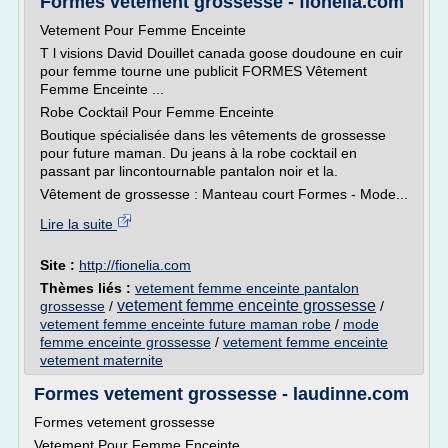
Formes vetement grossesse - fionelia.com
Vetement Pour Femme Enceinte
T l visions David Douillet canada goose doudoune en cuir
pour femme tourne une publicit FORMES Vêtement
Femme Enceinte ...
Robe Cocktail Pour Femme Enceinte
Boutique spécialisée dans les vêtements de grossesse
pour future maman. Du jeans à la robe cocktail en
passant par lincontournable pantalon noir et la.
Vêtement de grossesse : Manteau court Formes - Mode...
Lire la suite
Site :
http://fionelia.com
Thèmes liés :
vetement femme enceinte pantalon
vetement femme enceinte grossesse
grossesse
/
/
vetement femme enceinte future maman robe
/
mode
femme enceinte grossesse
/
vetement femme enceinte
vetement maternite
Formes vetement grossesse - laudinne.com
Formes vetement grossesse
Vetement Pour Femme Enceinte