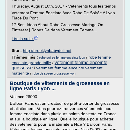
Thursday, August 10th, 2017 - Vêtements tous les temps
Vetement Femme Enceinte Avec Robe De Soirée A Lyon
Place Du Pont
17 Best Ideas About Robe Grossesse Mariage On
Pinterest | Robes De dans Vetement Femme...
Lire la suite
Site :
http://brooklynbabydoll.net
Thèmes liés :
/
robe femme
robe soiree femme enceinte lyon
vetement femme enceinte
enceinte grande taille
/
grossesse
/
vetement femme enceinte vetement
maternite
/
robe de soiree grossesse lyon
Boutique de vêtements de grossesse en
ligne Paris Lyon ...
Valence 26000
Balloon Paris est un créateur de prêt-à-porter de grossesse
et allaitement. Vous pourrez trouver ces vêtements pour
femme enceinte dans plusieurs points de vente en France
et sur la boutique en ligne. Quelle boutique pour acheter
des vêtements pour la maternité à Nice ? Balloon Paris.
Vêtements femme enceinte pas chers Nice 06000 ou bien