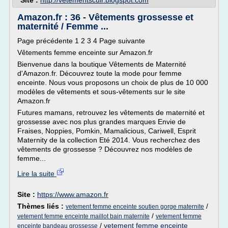
Site :
http://vetementscuir.blogspot.com
Amazon.fr : 36 - Vêtements grossesse et
maternité / Femme ...
Page précédente 1 2 3 4 Page suivante
Vêtements femme enceinte sur Amazon.fr
Bienvenue dans la boutique Vêtements de Maternité
d'Amazon.fr. Découvrez toute la mode pour femme
enceinte. Nous vous proposons un choix de plus de 10 000
modèles de vêtements et sous-vêtements sur le site
Amazon.fr
Futures mamans, retrouvez les vêtements de maternité et
grossesse avec nos plus grandes marques Envie de
Fraises, Noppies, Pomkin, Mamalicious, Cariwell, Esprit
Maternity de la collection Eté 2014. Vous recherchez des
vêtements de grossesse ? Découvrez nos modèles de
femme...
Lire la suite
Site :
https://www.amazon.fr
Thèmes liés :
/
vetement femme enceinte soutien gorge maternite
/
vetement femme enceinte maillot bain maternite
vetement femme
/
vetement femme enceinte
enceinte bandeau grossesse