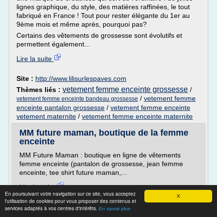
lignes graphique, du style, des matières raffinées, le tout
fabriqué en France ! Tout pour rester élégante du 1er au
9ème mois et même après, pourquoi pas?
Certains des vêtements de grossesse sont évolutifs et
permettent également...
Lire la suite
Site :
http://www.lilisurlespaves.com
vetement femme enceinte grossesse
Thèmes liés :
/
/
vetement femme
vetement femme enceinte bandeau grossesse
enceinte pantalon grossesse
/
vetement femme enceinte
vetement maternite
/
vetement femme enceinte maternite
MM future maman, boutique de la femme
enceinte
MM Future Maman : boutique en ligne de vêtements
femme enceinte (pantalon de grossesse, jean femme
enceinte, tee shirt future maman,...
Lire la suite
En poursuivant votre navigation sur ce site, vous acceptez
X
l'utilisation de cookies pour vous proposer des contenus et
Site :
http://www.tout-acheter-en-ligne.com
services adaptés à vos centres d'intérêts.
En savoir plus