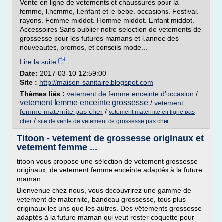
Vente en ligne de vetements et chaussures pour la
femme, l.homme, l.enfant et le bebe. occasions. Festival.
rayons. Femme middot. Homme middot. Enfant middot.
Accessoires Sans oublier notre selection de vetements de
grossesse pour les futures mamans et l.annee des
nouveautes, promos, et conseils mode...
Lire la suite
Date:
2017-03-10 12:59:00
Site :
http://maison-sanitaire.blogspot.com
Thèmes liés :
vetement de femme enceinte d'occasion
/
vetement femme enceinte grossesse
/
vetement
femme maternite pas cher
/
vetement maternite en ligne pas
/
cher
site de vente de vetement de grossesse pas cher
Titoon - vetement de grossesse originaux et
vetement femme ...
titoon vous propose une sélection de vetement grossesse
originaux, de vetement femme enceinte adaptés à la future
maman.
Bienvenue chez nous, vous découvrirez une gamme de
vetement de maternite, bandeau grossesse, tous plus
originaux les uns que les autres. Des vêtements grossesse
adaptés à la future maman qui veut rester coquette pour